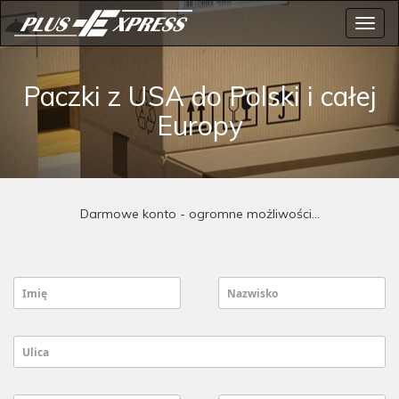
Toggl
navig
Paczki z USA do Polski i całej
Europy
Darmowe konto - ogromne możliwości...
Imię
Nazwisko
Ulica